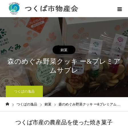
銘菓
森のめぐみ野菜クッキ ー&プレミア
ムサブレ
つくばの逸品
つくばの逸品
銘菓
森のめぐみ野菜クッキ ー&プレミアムサブレ
ホーム
つくば市産の農産品を使った焼き菓子