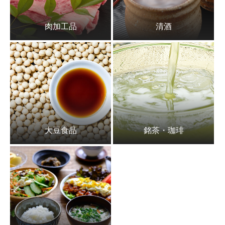
肉加工品
清酒
大豆食品
銘茶・珈琲